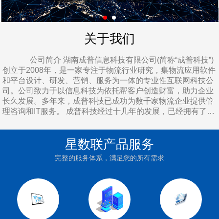
关于我们
公司简介 湖南成普信息科技有限公司(简称“成普科技”)
创立于2008年，是一家专注于物流行业研究，集物流应用软件
和平台设计、研发、营销、服务为一体的专业性互联网科技公
司。公司致力于以信息科技为依托帮客户创造财富，助力企业
长久发展。多年来，成普科技已成功为数千家物流企业提供管
理咨询和IT服务。 成普科技经过十几年的发展，已经拥有了良
好的企业机制，形成了“爱与创新，竞争共赢”的企业文化理
念。成普科技积极顺应国家加快新型基础设施建设的理念，用
星数联产品服务
心做好小微企业基础服务，逐步构建良性循环的企业生态，现
有客户数已超十万家企业。 地理位置 公司总部地处湖
完整的服务体系，满足您的所有需求
南省会长沙岳麓区麓云路100号兴工国际产业园，距离长沙市
区10公里、长沙西收费站10公里、长沙火车站13公里、长沙黄
花国际机场34公里，周边多为工业园、互联网公司，交通相当
之便利，创业环境相当之良好。