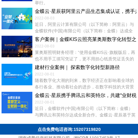
举行。
金蝶云·星辰获阿里云产品生态集成认证，携手共
2022-08-03
近日，阿里云计算有限公司（以下简称：阿里云）与
金蝶软件(中国)有限公司（以下简称：金蝶）达成全
新合作，金蝶旗下小微企业SaaS管理云金蝶云·星
客户案例｜金蝶KIS云照亮莱奥斯数字化转型之
辰、金蝶精斗云分别通过阿里云数据库产品集成认证
2022-08-03
测试，获得阿里云产品生态集成认证。双方携手致力
莱奥斯照明财务经理：“使用金蝶KIS云·旗舰版后，再
于打造领先的业财税云服务生态，助力小微企业实
也不用手工填写凭证了，更不用担心纸质凭证丢失的
现“经营+管理一体化”转型升级。 金蝶成立近30年
问题，在系统中录制好记账凭证，可以自动生成各类
建材行业案例｜ 探索数字化转型新路径
来，作为...
账簿和报表，记账查账工作效率提高了一倍。” 客户
2022-08-01
简介 河北莱奥斯照明科技有限公司，总部坐落在京津
随着数字化大潮的到来，数字经济正在影响着全球的
冀协同发展地区的河北省会石家庄，公司以技术为依
各行各业、推动着社会的进步，在数字科技的大背景
托，以客户需求为导向，专注于研发、生产、推广销
下，全行业的数字化转型已经成为产业发展的必然选
金蝶云·星辰携手腾讯云和英特尔，共建“业财税
售高品质的绿色节能...
择。 根据新疆当地政策要求，同时为了第一时间响应
2022-08-01
和服务客户，河北同邦建材有限公司2017年在新疆昌
近日，金蝶软件(中国)有限公司（以下简称：金蝶）
吉开始投资新建全资子公司——新疆荣高鸿骏新材料
与腾讯云和英特尔达成全新合作。金蝶云·星辰基于英
技术有限公司。截止2020年，荣高鸿骏一期工程建设
特尔第三代至强可拓展处理器与腾讯云第六代服务器
已完工，实现年产5万吨功能性外...
三方进行联合测试与验证，致力于向小微企业用户提
点击免费电话咨询:15207319820
供高性能、高性价比的云实例选项，携手打造领先的
湖南成普信息科技有限公司
湘ICP备11017453号-17